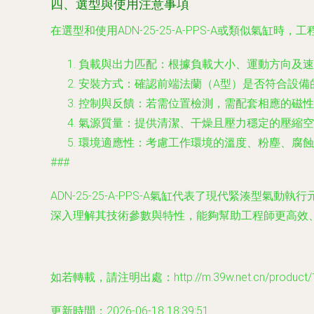
四、選型與使用注意事項
在選型和使用ADN-25-25-A-PPS-A或類似氣缸時
負載與出力匹配
：根據負載大小、運動方向及速
安裝方式
：確認前端法蘭（A型）是否符合設備
控制與反饋
：若需位置檢測，需配套相應的磁性
氣源質量
：提供清潔、干燥且壓力穩定的壓縮空
環境適應性
：考慮工作環境的溫度、粉塵、腐蝕
###
ADN-25-25-A-PPS-A氣缸代表了現代緊湊
深入理解其技術參數與特性，能夠幫助工程師更高效
如若轉載，請注明出處：http://m.39w.net.cn/product/1
更新時間：2026-06-18 18:39:51