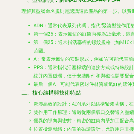
一、型號解讀：解碼ADN-25-25-A-PPS-A
理解其型號命名規則是認識這款產品的第一步。以費
ADN
：通常代表系列代碼，指代“緊湊型雙作用
第一個25
：表示氣缸的缸筒內徑為25毫米，這
第二個25
：通常指活塞桿的螺紋規格（如M10x
范圍。
A
：常表示氣缸的安裝形式，例如“A”可能代表
PPS
：通常指代活塞桿端的連接方式或特殊設計。
紋并內置磁環，便于安裝附件和與磁性開關配合
最后一個A
：可能代表密封件材質或氣缸的緩沖
二、核心結構與技術特點
緊湊高效的設計
：ADN系列以結構緊湊著稱，
雙作用工作原理
：通過從兩個氣口交替通入壓縮
優異的導向與密封
：精密的缸筒內壁加工配合高
位置檢測就緒
：內置的磁環設計，允許用戶非接