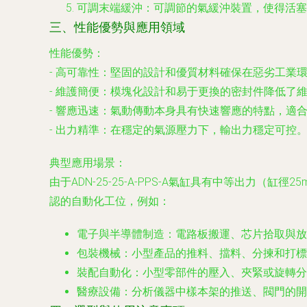
可調末端緩沖
：可調節的氣緩沖裝置，使得活塞
三、性能優勢與應用領域
性能優勢
：
-
高可靠性
：堅固的設計和優質材料確保在惡劣工業
-
維護簡便
：模塊化設計和易于更換的密封件降低了
-
響應迅速
：氣動傳動本身具有快速響應的特點，適
-
出力精準
：在穩定的氣源壓力下，輸出力穩定可控
典型應用場景
：
由于ADN-25-25-A-PPS-A氣缸具有中等出
認的自動化工位，例如：
電子與半導體制造
：電路板搬運、芯片拾取與
包裝機械
：小型產品的推料、擋料、分揀和打標
裝配自動化
：小型零部件的壓入、夾緊或旋轉分
醫療設備
：分析儀器中樣本架的推送、閥門的開