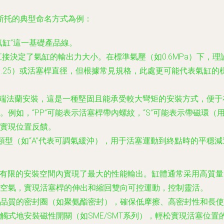
斯托的典型命名方式為例：
氣缸”這一基礎產品線。
直接決定了氣缸的輸出力大小。在標準氣壓（如0.6MPa）下，
1.25）或活塞桿直徑，但根據常見規格，此處更可能代表氣缸
前端法蘭安裝，這是一種堅固且能承受較大彎矩的安裝方式，便
例如，“PP”可能表示活塞桿帶內螺紋，“S”可能表示帶磁環（用
實現位置反饋。
類型（如“A”代表可調氣緩沖），用于活塞運動到終點時的平穩
在有限的安裝空間內實現了最大的性能輸出。缸體通常采用高質
空氣，實現活塞桿的伸出和縮回雙向可控運動，控制靈活。
品質的密封圈（如聚氨酯密封），確保低摩擦、高密封性和長使
觸式地安裝磁性開關（如SME/SMT系列），輕松實現活塞位