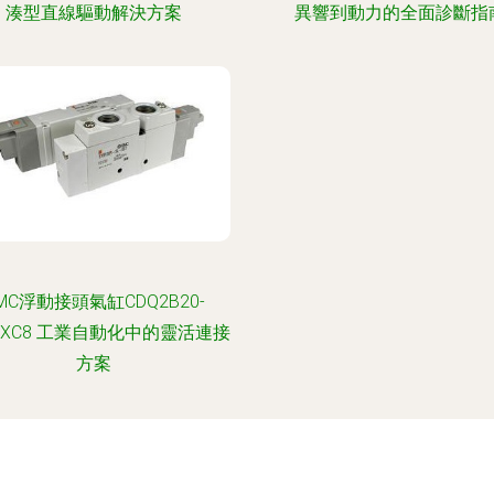
湊型直線驅動解決方案
異響到動力的全面診斷指
MC浮動接頭氣缸CDQ2B20-
DCXC8 工業自動化中的靈活連接
方案