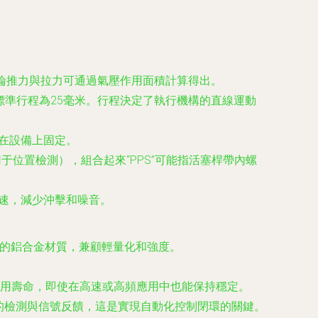
理論推力與拉力可通過氣壓作用面積計算得出。
的標準行程為25毫米。行程決定了執行機構的直線運動
于在設備上固定。
于位置檢測），組合起來“PPS”可能指活塞桿帶內螺
減速，減少沖擊和噪音。
量的鋁合金材質，兼顧輕量化和強度。
用壽命，即使在高速或高頻應用中也能保持穩定。
置的檢測與信號反饋，這是實現自動化控制閉環的關鍵。